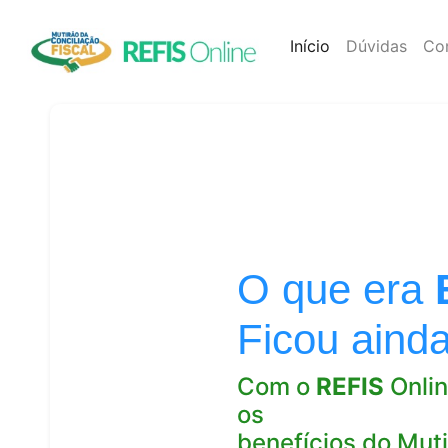
Início
(atual)
Dúvidas
Co
O que era
Ficou aind
Com o
REFIS
Onlin
os
benefícios do Muti