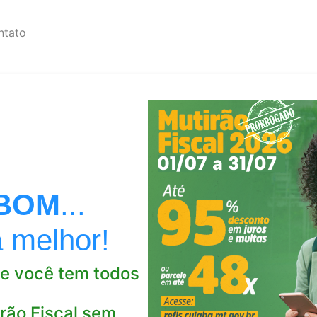
ntato
BOM
...
a melhor!
e você tem todos
rão Fiscal sem