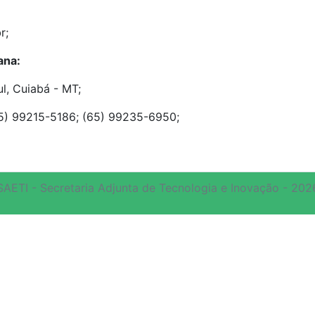
r;
ana:
l, Cuiabá - MT;
65) 99215-5186; (65) 99235-6950;
SAETI - Secretaria Adjunta de Tecnologia e Inovação - 202